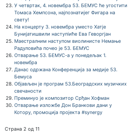
У четвртак, 4. новембра 53. БЕМУС ће угостити
Томаса Хемпсона, најпознатијег Фигара на
свету!
На концерту 3. новембра уместо Хатје
Бунијатишвили наступiиће Ева Геворгјан
Маестралним наступом виолинисте Немање
Радуловића почео је 53. БЕМУС
Отварање 53. БЕМУС-а у понедељак 1.
новембра
Данас одржана Конференција за медије 53.
Бемуса
Објављен је програм 53.Београдских музичких
свечаности
Преминуо је композитор Срђан Хофман
Отварање изложбе Дон Бранкови дани у
Котору, промоција пројекта #synergy
Страна 2 од 11