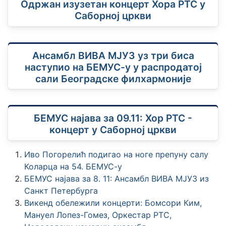
Одржан изузетан концерт Хора РТС у
Саборној цркви
Ансамбл ВИВА МЈУЗ уз три биса
наступио на БЕМУС-у у распродатој
сали Београдске филхармоније
БЕМУС најава за 09.11: Хор РТС -
концерт у Саборној цркви
Иво Погорелић подигао на ноге препуну салу
Коларца на 54. БЕМУС-у
БЕМУС најава за 8. 11: Ансамбл ВИВА МЈУЗ из
Санкт Петербурга
Викенд обележили концерти: Бомсори Ким,
Мануел Лопез-Гомез, Оркестар РТС,