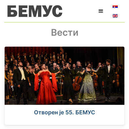
Изаберит
≡
Вести
Отворен је 55. БЕМУС