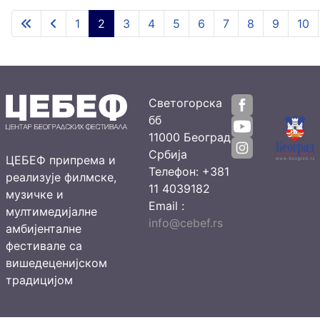
1
2
3
4
5
6
7
8
9
10
Светогорска
бб
11000 Београд
Србија
ЦЕБЕФ припрема и
Телефон: +381
реализује филмске,
11 4039182
музичке и
Email :
мултимедијалне
info@cebef.rs
амбијенталне
фестивале са
вишедеценијском
традицијом