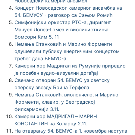
Новосадски камерни ансамбл
Концерт Новосадског камерног ансамбла на
54. БЕМУСУ - разговор са Сањом Ромић
Симфонијски оркестар РТС-а, диригент
Мануел Лопез-Гомез и виолинисткиња
Бомсори Ким 5. 11
Немања Станковић и Марино Форменти
одушевили публику енергичним концертом
трећег дана БЕМУС-а
Kaмерни хор Мадригал из Румуније приредио
је посебан аудио-визуелни догађај
Свечано отворен 54. БЕМУС уз светску
оперску звезду Брина Терфела
Немања Станковић, виолончело, и Марино
Форменти, клавир, у Београдској
филхармонији 3.11.
Камерни хор МАДРИГАЛ – МАРИН
КОНСТАНТИН на Коларцу 2.11.
На отварању 54. БЕМУС-а 1. новембра наступа