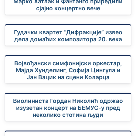
Марко Хатлак и Фантанго приредили
сјајно концертно вече
Гудачки квартет “Дифракције” извео
дела домаћих композитора 20. века
Војвођански симфонијски оркестар,
Мајда Хунделинг, Софија Цингула и
Јан Вацик на сцени Коларца
Виолиниста Гордан Николић одржао
изузетан концерт на БЕМУС-у пред
неколико стотина људи