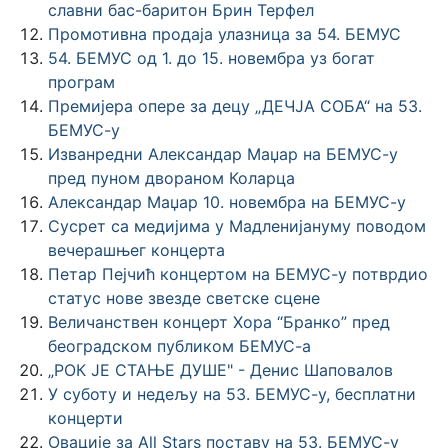
славни бас-баритон Брин Терфел
Промотивна продаја улазница за 54. БЕМУС
54. БЕМУС од 1. до 15. новембра уз богат
програм
Премијера опере за децу „ДЕЧЈА СОБА“ на 53.
БЕМУС-у
Изванредни Александар Маџар на БЕМУС-у
пред пуном двораном Коларца
Александар Маџар 10. новембра на БЕМУС-у
Сусрет са медијима у Мадленијануму поводом
вечерашњег концерта
Петар Пејчић концертом на БЕМУС-у потврдио
статус нове звезде светске сцене
Величанствен концерт Хора “Бранко” пред
београдском публиком БЕМУС-а
„РОК ЈЕ СТАЊЕ ДУШЕ" - Денис Шаповалов
У суботу и недељу на 53. БЕМУС-у, бесплатни
концерти
Овације за All Stars поставу на 53. БЕМУС-у