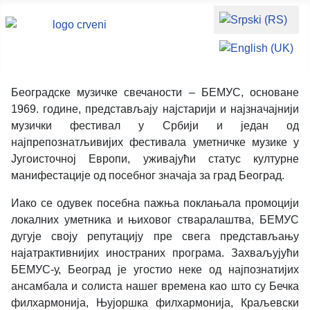
Изаберите ваш јези
Београдске музичке свечаности – БЕМУС, основане
1969. године, представљају најстарији и најзначајнији
музички фестивал у Србији и један од
најпрепознатљивијих фестивала уметничке музике у
Југоисточној Европи, уживајући статус културне
манифестације од посебног значаја за град Београд.
Иако се одувек посебна пажња поклањала промоцији
локалних уметника и њиховог стваралаштва, БЕМУС
дугује своју репутацију пре свега представљању
најатрактивнијих иностраних програма. Захваљујући
БЕМУС-у, Београд је угостио неке од најпознатијих
ансамбала и солиста нашег времена као што су Бечка
филхармонија, Њујоршка филхармонија, Краљевски