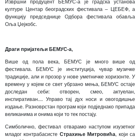
Извршни продуцент БЕМУС-а је градска установа
културе Центар београдских фестивала – ЦЕБЕФ, а
функцију председнице Одбора фестивала обавља
Оља Џејкобс.
Драги пријатељи БЕМУС-а,
Више од пола века, БЕМУС је много више од
фестивала. БЕМУС је институција, чувар музичке
традиције, али и прозор у нове уметничке хоризонте. У
времену у којем се свет убрзано мења, БЕМУС остаје
доследан себи: отворен, смео, актуелан,
инспиративан.... Управо тај дух носи и овогодишње
издање. Разноврстан програм који подједнако припада
великанима и онима који то тек постају.
Симболично, фестивал отварамо наступом изузетног
младог контрабасисте
Страхиње Митровића
, који са