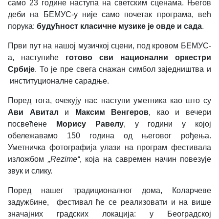
само 23 године наступа на светским сценама. Његов
деби на БЕМУС-у није само почетак програма, већ
порука:
будућност класичне музике је овде и сада
.
Први пут на нашој музичкој сцени, под кровом БЕМУС-
а, наступиће
готово
сви национални оркестри
Србије
. То је пре свега снажан симбол заједништва и
институционалне сарадње.
Поред тога, очекују нас наступи уметника као што су
Ави Авитал
и
Максим Венгеров
, као и вечери
посвећене
Морису Равелу
, у години у којој
обележавамо 150 година од његовог рођења.
Уметничка фотографија улази на програм фестивала
изложбом
„Rezime“
, која на савремен начин повезује
звук и слику.
Поред нашег традиционалног дома, Коларчеве
задужбине, фестивал ће се реализовати и на више
значајних градских локација: у Београдској