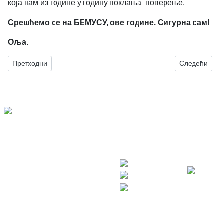
која нам из године у годину поклања поверење.
Срешћемо се
на БЕМУС
У, ове године. Сигурна сам!
Оља.
Претходни чланак: Festivali
Следећи чла
Претходни
Следећи
Светогорска
бб
ЦЕБЕФ припрема
11000
и реализује
Београд
филмске,
Србија
музичке и
Телефон:
мултимедијалне
+381 11
амбијенталне
4039182
фестивале са
Email :