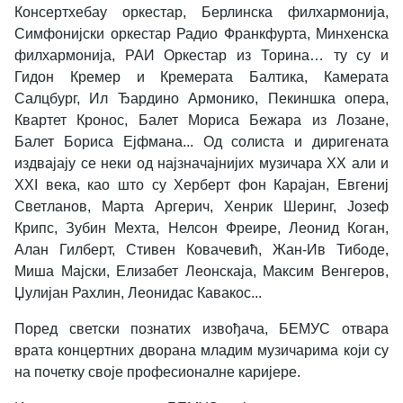
Консертхебау оркестар, Берлинска филхармонија,
Симфонијски оркестар Радио Франкфурта, Минхенска
филхармонија, РАИ Оркестар из Торина… ту су и
Гидон Кремер и Кремерата Балтика, Камерата
Салцбург, Ил Ђардино Армонико, Пекиншка опера,
Квартет Кронос, Балет Мориса Бежара из Лозане,
Балет Бориса Ејфмана... Од солиста и диригената
издвајају се неки од најзначајнијих музичара XX али и
XXI века, као што су Херберт фон Карајан, Евгениј
Светланов, Марта Аргерич, Хенрик Шеринг, Јозеф
Крипс, Зубин Мехта, Нелсон Фреире, Леонид Коган,
Алан Гилберт, Стивен Ковачевић, Жан-Ив Тибоде,
Миша Мајски, Елизабет Леонскаја, Максим Венгеров,
Џулијан Рахлин, Леонидас Кавакос...
Поред светски познатих извођача, БЕМУС отвара
врата концертних дворана младим музичарима који су
на почетку своје професионалне каријере.