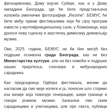
филхармонији, Дому војске Србије, као и у Дому
омладине Београда, где ће бити представљена
изложба уметничке фотографије „Rezime“. БЕМУС ће
бити међу првим фестивалима који ће свој програм
извести у мултифункционалној сали, у Ложионици, која
доноси нову сценску и акустичну димензију доживљају
музике.
Ове, 2025. године, БЕМУС не би био могућ без
подршке оснивача
града Београда
, као ни без
Министарства културе
, али ни без помоћи и подршке
наших пријатеља, спонзора и међународних
сарадника.
Као председница Одбора фестивала, желим да
нагласим да смо моје колеге и ја, поносни што стојимо
иза визије која повезује генерације, шири границе и
говори језиком музике. Захвални смо свим
сарадницима и учесницима, али пре свега, публици