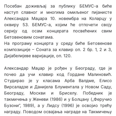
Посебан доживљај за публику БЕМУС-а биће
наступ славног и многима омиљеног пијанисте
Александра Маџара 10. новембра на Коларцу у
оквиру 53. БЕМУС-а, којим ће отпочети своју
серију од осам концерата посвећених свим
Бетовеновим сонатама.
На програму концерта у среду биће Бетовенове
композиције – Соната за клавир оп. 2 бр. 1, 2 и 3,
Дијабелијеве варијације, оп. 120.
Александар Маџар је рођен у Београду, где је
почео да учи клавир код Гордане Малиновић.
Студирао је у класама Арба Валдме, Елисо
Вирсаладзе и Данијела Блументала у Новом Саду,
Београду, Москви и Бриселу. Победник је
такмичења у Женеви (1986) и у Болцану („Феручио
Бузони”, 1989), а у Лидсу (1996) је освојио трећу
награду. Поводом освајања награде на Такмичењу