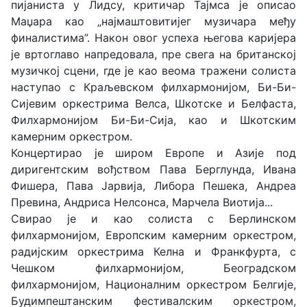
пијаниста у Лидсу, критичар Тајмса је описао
Маџара као „најмаштовитијег музичара међу
финалистима”. Након овог успеха његова каријера
је вртоглаво напредовала, пре свега на британској
музичкој сцени, где је као веома тражени солиста
наступао с Краљевском филхармонијом, Би-Би-
Сијевим оркестрима Велса, Шкотске и Белфаста,
Филхармонијом Би-Би-Сија, као и Шкотским
камерним оркестром.
Концертирао је широм Европе и Азије под
диригентским вођством Пава Берглунда, Ивана
Фишера, Пава Јарвија, Либора Пешека, Андреа
Превина, Андриса Нелсонса, Марчела Виотија...
Свирао је и као солиста с Берлинском
филхармонијом, Европским камерним оркестром,
радијским оркестрима Келна и Франкфурта, с
Чешком филхармонијом, Београдском
филхармонијом, Националним оркестром Белгије,
Будимпештанским фестивалским оркестром,