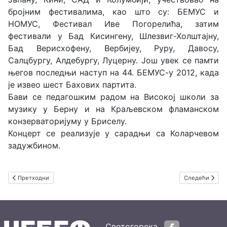
бројним фестивалима, као што су: БЕМУС и
НОМУС, Фестивал Иве Погорелића, затим
фестивали у Бад Кисингену, Шлезвиг-Холштајну,
Бад Верисхофену, Вербијеу, Руру, Давосу,
Салцбургу, Алдебургу, Луцерну. Још увек се памти
његов последњи наступ на 44. БЕМУС-у 2012, када
је извео шест Бахових партита.
Бави се педагошким радом на Високој школи за
музику у Берну и на Краљевском фламанском
конзерваторијуму у Бриселу.
Концерт се реализује у сарадњи са Коларчевом
задужбином.
Претходни чланак: Изванредни Александар Маџар на БЕМУС-у пред пуно
Следећи члана
Претходни
Следећи
Светогорска