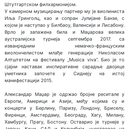
Штутгартском филхармонијом.
У камерном музицирању партнер му је виолиниста
Иља Гринголц, као и сопран Јулијане Банзе, с
којом је наступао у Билбаоу, Валенсији и Лисабону.
Врло је запажена била и Маџарова велика
аустралијска турнеја септембра 2017. са
изванредним немачко-француским
виолончелистом млађе генерације Николасом
Алтштетом на фестивалу „Musica viva”. Био је то
сјајни наставак инспиративне сарадње двојице
уметника започете у Сиднеју на истој
манифестацији 2015.
Александар Маџар је одржао бројне реситале у
Европи, Америци и Азији, међу којима су и
концерти у Берлину, Паризу, Лондону, Бриселу,
Фиренци, Амстердаму, Београду, Хагу, Милану,
Хамбургу, Прагу, Бостону. Остварио је турнеје у
Јапану, Кини, САД и Колумбији, учествовао на