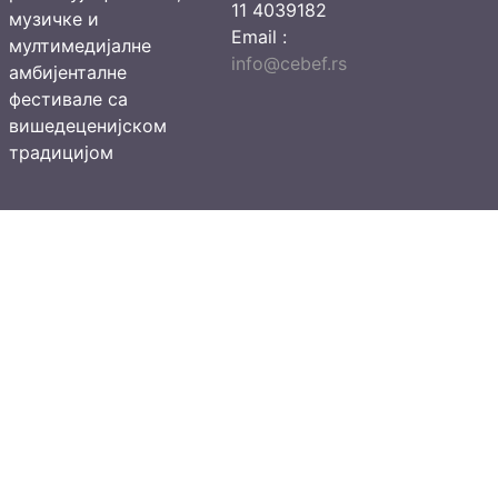
11 4039182
музичке и
Email :
мултимедијалне
info@cebef.rs
амбијенталне
фестивале са
вишедеценијском
традицијом