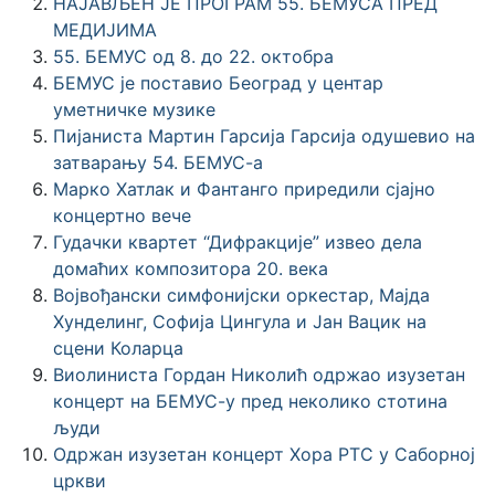
НАЈАВЉЕН ЈЕ ПРОГРАМ 55. БЕМУСА ПРЕД
МЕДИЈИМА
55. БЕМУС од 8. до 22. октобра
БЕМУС је поставио Београд у центар
уметничке музике
Пијаниста Мартин Гарсија Гарсија одушевио на
затварању 54. БЕМУС-а
Марко Хатлак и Фантанго приредили сјајно
концертно вече
Гудачки квартет “Дифракције” извео дела
домаћих композитора 20. века
Војвођански симфонијски оркестар, Мајда
Хунделинг, Софија Цингула и Јан Вацик на
сцени Коларца
Виолиниста Гордан Николић одржао изузетан
концерт на БЕМУС-у пред неколико стотина
људи
Одржан изузетан концерт Хора РТС у Саборној
цркви