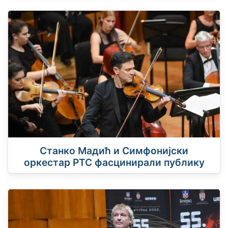
Станко Мадић и Симфонијски
оркестар РТС фасцинирали публику