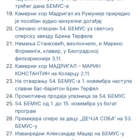
трећег дана БЕМУС-а
Kaмерни хор Мадригал из Румуније приредио
је посебан аудио-визуелни догађај
Свечано отворен 54. БЕМУС уз светску
оперску звезду Брина Терфела
Немања Станковић, виолончело, и Марино
Форменти, клавир, у Београдској
филхармонији 3.11.
Камерни хор МАДРИГАЛ – МАРИН
КОНСТАНТИН на Коларцу 2.11.
На отварању 54. БЕМУС-а 1. новембра наступа
славни бас-баритон Брин Терфел
Промотивна продаја улазница за 54. БЕМУС
54. БЕМУС од 1. до 15. новембра уз богат
програм
Премијера опере за децу „ДЕЧЈА СОБА“ на 53.
БЕМУС-у
Изванредни Александар Маџар на БЕМУС-у