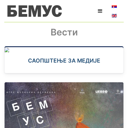
Изаберит
≡
Вести
САОПШТЕЊЕ ЗА МЕДИЈЕ