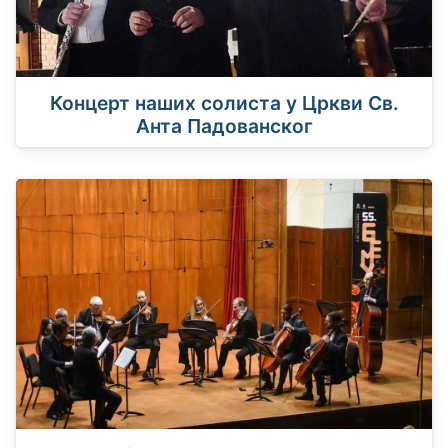
Концерт наших солиста у Цркви Св.
Анта Падованског