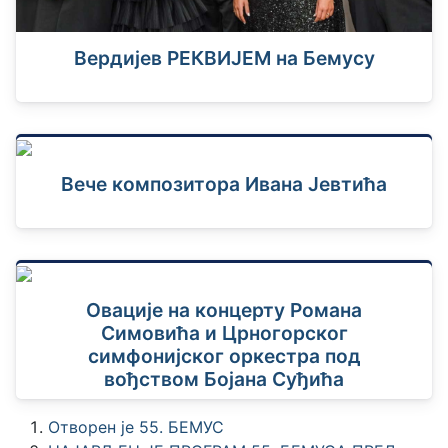
Вердијев РЕКВИЈЕМ на Бемусу
Вече композитора Ивана Јевтића
Овације на концерту Романа
Симовића и Црногорског
симфонијског оркестра под
вођством Бојана Суђића
Отворен је 55. БЕМУС