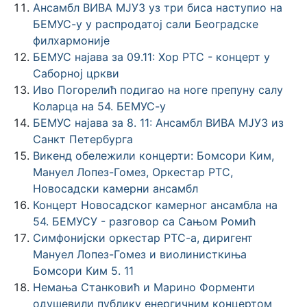
Ансамбл ВИВА МЈУЗ уз три биса наступио на
БЕМУС-у у распродатој сали Београдске
филхармоније
БЕМУС најава за 09.11: Хор РТС - концерт у
Саборној цркви
Иво Погорелић подигао на ноге препуну салу
Коларца на 54. БЕМУС-у
БЕМУС најава за 8. 11: Ансамбл ВИВА МЈУЗ из
Санкт Петербурга
Викенд обележили концерти: Бомсори Ким,
Мануел Лопез-Гомез, Оркестар РТС,
Новосадски камерни ансамбл
Концерт Новосадског камерног ансамбла на
54. БЕМУСУ - разговор са Сањом Ромић
Симфонијски оркестар РТС-а, диригент
Мануел Лопез-Гомез и виолинисткиња
Бомсори Ким 5. 11
Немања Станковић и Марино Форменти
одушевили публику енергичним концертом