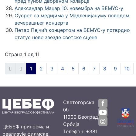
пред пуном двораном Коларца
Александар Маџар 10. новембра на БЕМУС-у
Сусрет са медијима у Мадленијануму поводом
вечерашњег концерта
Петар Пејчић концертом на БЕМУС-у потврдио
статус нове звезде светске сцене
Страна 1 од 11
1
2
3
4
5
6
7
8
9
10
Светогорска
бб
11000 Београд
Србија
ЦЕБЕФ припрема и
Телефон: +381
реализује филмске,