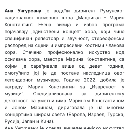
Ана Унгуреану
је водећи диригент Румунског
националног камерног хора „Мадригал – Марин
Константин”. Њена визија и избор програма
појачавају јединствени концепт хора, који чине
специфичан репертоар и звучност, стереофонски
распоред на сцени и импресивни костими чланова
хора. Стечено професионално искуство код
оснивача хора, маестра Марина Константина, са
којим је сарађивала више од девет година,
омогућило јој је да постане наследница овог
легендарног музичара. Године 2022. добила је
награду Марин Константин за „Изврсност у
музици”. Специјализована за диригентску
делатност са уметницима Марином Константином
и Јоном Марином, дириговала је на многим
концертима широм света (Европа, Израел, Турска,
Русија, Јапан и Кина).
Ана Унгуреану је стекла вишедеценијско искуство