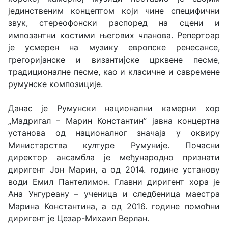
јединственим концептом који чине специфични
звук, стереофонски распоред на сцени и
импозантни костими његових чланова. Репертоар
је усмерен на музику европске ренесансе,
грегоријанске и византијске црквене песме,
традиционалне песме, као и класичне и савремене
румунске композиције.
Данас је Румунски национални камерни хор
„Мадригал – Марин Константин” јавна концертна
установа од националног значаја у оквиру
Министарства културе Румуније. Почасни
директор ансамбла је међународно признати
диригент Јон Марин, а од 2014. године установу
води Емил Пантелимон. Главни диригент хора је
Ана Унгуреану – ученица и следбеница маестра
Марина Константина, а од 2016. године помоћни
диригент је Цезар-Михаил Верлан.