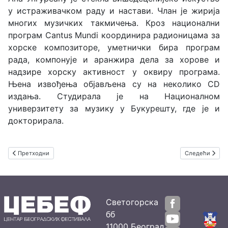
у истраживачком раду и настави. Члан је жирија
многих музичких такмичења. Кроз национални
програм Cantus Mundi координира радионицама за
хорске композиторе, уметнички бира програм
рада, компонује и аранжира дела за хорове и
надзире хорску активност у оквиру програма.
Њена извођења објављена су на неколико CD
издања. Студирала је на Националном
универзитету за музику у Букурешту, где је и
докториралa.
Претходни чланак: Немања Станковић, виолончело, и Марино Форменти, кла
Следећи чланак
Претходни
Следећи
Светогорска
бб
11000 Београд