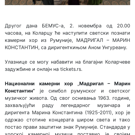
Другог дана БЕМУС-а, 2. новембра од 20.00
часова, на Коларцу ће наступити светски познати
камерни хор из Румуније, МАДРИГАЛ – МАРИН
КОНСТАНТИН, са диригенткињом Аном Унгуреану.
Улазнице се могу набавити на благајни Коларчеве
задужбине и онлајн на tickets.rs.
Национални
камерни
хор
„
Мадригал – Марин
Константин
”
је симбол румунског и светског
музичког живота. Од свог оснивања 1963. године,
захваљујући раду легендарног музичара и
диригента Марина Константина (1925-2011), хор је
одржао стотине концерата широм света и тако
постао прави заштитни знак Румуније. Стандарде у
хорској камерној музици поставио је својим