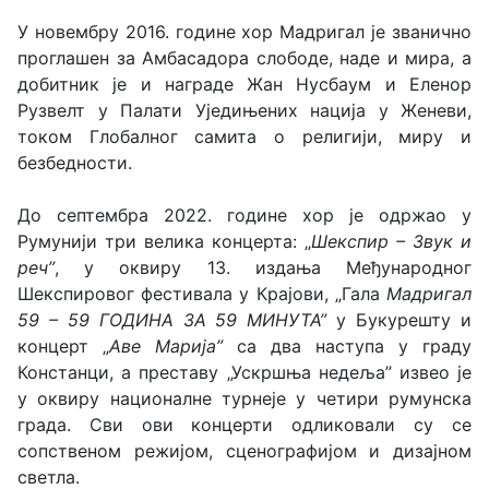
У новембру 2016. године хор Мадригал је званично
проглашен за Амбасадора слободе, наде и мира, а
добитник је и награде Жан Нусбаум и Еленор
Рузвелт у Палати Уједињених нација у Женеви,
током Глобалног самита о религији, миру и
безбедности.
До септембра 2022. године хор је одржао у
Румунији три велика концерта: „
Шекспир – Звук и
реч
”
, у оквиру 13. издања Међународног
Шекспировог фестивала у Крајови, „Гала
Мадригал
59 – 59 ГОДИНА ЗА 59 МИНУТА
”
у Букурешту и
концерт „
Аве Марија
”
са два наступа у граду
Констанци, а преставу „Ускршња недеља” извео је
у оквиру националнe турнеје у четири румунска
града. Сви ови концерти одликовали су се
сопственом режијом, сценографијом и дизајном
светла.