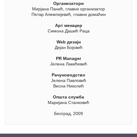
Организатори
Мирјана Панић, главни организатор
Петар Алемпијевић, главни домаћин
Арт менаџер
Симона Дашић Раца
Wеb дизајн
Дејан Бојовић
PR Manager
Јелена Лакићевић
Рачуноводство
Јелена Павловић
Весна Николић
Општа служба
Маријана Станковић
Београд, 2009