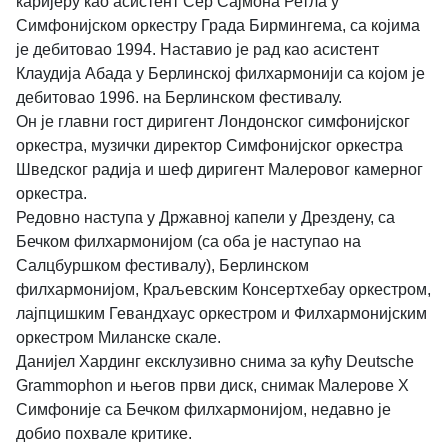
каријеру као асистент Сер Сајмона Ретла у
Симфонијском оркестру Града Бирмингема, са којима
је дебитовао 1994. Наставио је рад као асистент
Клаудија Абада у Берлинској филхармонији са којом је
дебитовао 1996. на Берлинском фестивалу.
Он је главни гост диригент Лондонског симфонијског
оркестра, музички директор Симфонијског оркестра
Шведског радија и шеф диригент Малеровог камерног
оркестра.
Редовно наступа у Државној капели у Дрездену, са
Бечком филхармонијом (са оба је наступао на
Салцбуршком фестивалу), Берлинском
филхармонијом, Краљевским Консертхебау оркестром,
лајпцишким Гевандхаус оркестром и Филхармонијским
оркестром Миланске скале.
Данијел Хардинг ексклузивно снима за кућу Deutsche
Grammophon и његов први диск, снимак Малерове X
Симфоније са Бечком филхармонијом, недавно је
добио похвале критике.