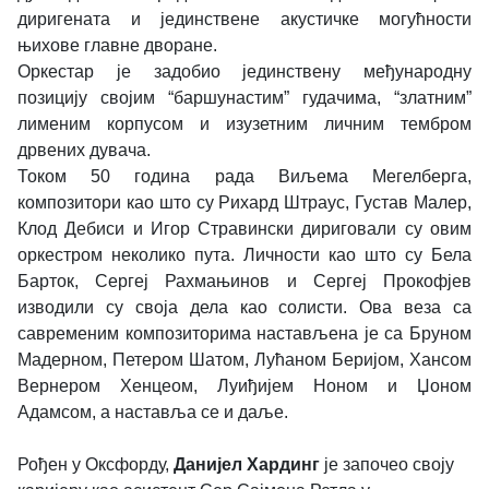
диригената и јединствене акустичке могућности
њихове главне дворане.
Оркестар је задобио јединствену међународну
позицију својим “баршунастим” гудачима, “златним”
лименим корпусом и изузетним личним тембром
дрвених дувача.
Током 50 година рада Виљема Мегелберга,
композитори као што су Рихард Штраус, Густав Малер,
Клод Дебиси и Игор Стравински дириговали су овим
оркестром неколико пута. Личности као што су Бела
Барток, Сергеј Рахмањинов и Сергеј Прокофјев
изводили су своја дела као солисти. Ова веза са
савременим композиторима настављена је са Бруном
Мадерном, Петером Шатом, Лућаном Беријом, Хансом
Вернером Хенцеом, Луиђијем Ноном и Џоном
Адамсом, а наставља се и даље.
Рођен у Оксфорду,
Данијел Хардинг
је започео своју