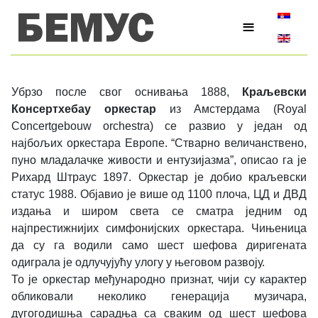
Изаберите
≡
Убрзо после свог оснивања 1888,
Краљевски
Консертхебау оркестар
из Амстердама (Royal
Concertgebouw orchestra) се развио у један од
најбољих оркестара Европе. “Стварно величанствено,
пуно младалачке живости и ентузијазма”, описао га је
Рихард Штраус 1897. Оркестар је добио краљевски
статус 1988. Објавио је више од 1100 плоча, ЦД и ДВД
издања и широм света се сматра једним од
најпрестижнијих симфонијских оркестара. Чињеница
да су га водили само шест шефова диригената
одиграла је одлучујућу улогу у његовом развоју.
То је оркестар међународно признат, чији су карактер
обликовали неколико генерација музичара,
дугогодишња сарадња са сваким од шест шефова