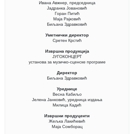
Ивана Авжнер, председница
Јадранка Јовановић
Горан Питић
Маја Рајковић
Биљана Здравковић
Уметнички директор
Сретен Крстић
Извршна продукција
ЈУГОКОНЦЕРТ
установа за музичко-сценске програме
Директор
Биљана Здравковић
Уреднице
Весна Кабиљо
Јелена Јанковић, уредница издања
Милица Кадић
Извршни продуценти
Жељка Лакићевић
Маја Сомборац