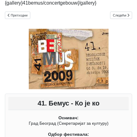
{gallery}41bemus/concertgebouw{/gallery}
Претходни чланак: Љубица Марић - Стогодишњица рођења
Следећи чланак:
Претходни
Следећи
41. Бемус - Ко је ко
Оснивач:
Град Београд (Секретаријат за културу)
Одбор фестивала: