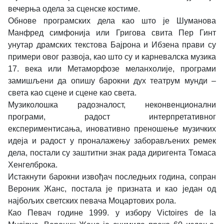
вечерња одела за сценске костиме.
Обнове програмских дела као што је Шуманова
Манфред симфонија или Григова свита Пер Гинт
унутар драмских текстова Бајрона и Ибзена прави су
примери овог развоја, као што су и карневалска музика
17. века или Метаморфозе меланхолије, програми
замишљени да опишу барокни дух театрум мунди –
света као сцене и сцене као света.
Музиколошка радозналост, неконвенционални
програми, радост интерпретативног
експериментисања, иновативно преношење музичких
идеја и радост у проналажењу заборављених ремек
дела, постали су заштитни знак рада диригента Томаса
Хенгелброка.
Истакнути барокни извођач последњих година, сопран
Вероник Жанс, постала је призната и као један од
најбољих светских певача Моцартових рола.
Као Певач године 1999. у избору Victoires de la