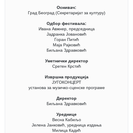
Оснивач:
Град Београд (Секретаријат за културу)
Одбор фестивала:
Ивана Авжнер, председница
Јадранка Јовановић
Горан Питић
Маја Рајковић
Биљана Здравковић
Уметнички директор
Сретен Крстић
Извршна продукција
ЈУГОКОНЦЕРТ
установа за музичко-сценске програме
Директор
Биљана Здравковић
Уреднице
Весна Кабиљо
Јелена Јанковић, уредница издања
Милица Кадић