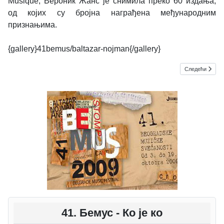
Musique, Вероник Жанс је снимила преко 60 издања,
од којих су бројна награђена међународним
признањима.
{gallery}41bemus/baltazar-nojman{/gallery}
Следећи чланак
Следећи
41. Бемус - Ко је ко