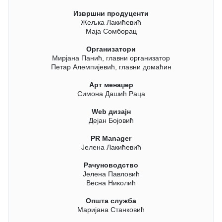
Извршни продуценти
Жељка Лакићевић
Маја Сомборац
Организатори
Мирјана Панић, главни организатор
Петар Алемпијевић, главни домаћин
Арт менаџер
Симона Дашић Раца
Wеb дизајн
Дејан Бојовић
PR Manager
Јелена Лакићевић
Рачуноводство
Јелена Павловић
Весна Николић
Општа служба
Маријана Станковић