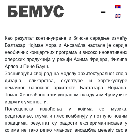
Изаберите
≡
Као резултат континуиране и блиске сарадње између
Балтазар Нојман Хора и Ансамбла настала је серија
необичних концертних програма и високо иновативних
оперских продукција у режији Ахима Фрејера, Филипа
Арлоа и Пине Бауш.
Заснивајући свој рад на моделу архитектуралног споја
дизајна, сликарства, скулптуре и хортикултуре
немачког барокног архитекте Балтазара Нојмана,
Томас Хенгелброк тежи уиграном складу између музике
и других уметности.
Полусценска извођења у којима се музика,
рецитовање, глума и плес комбинују у потпуно новим
правцима, резултат су радости експеримантисања у
којима не тако ретко чланови ансамбла мењају своја