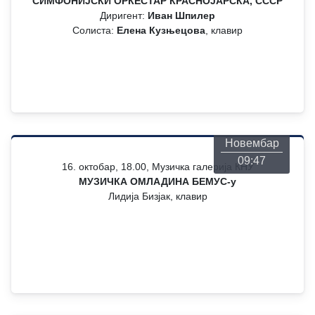
СИМФОНИЈСКИ ОРКЕСТАР КРАСНОЈАРСКА, СССР
Диригент:
Иван Шпилер
Солиста:
Елена Кузњецова
, клавир
Понедељак
26
Новембар
09:47
16. октобар, 18.00, Музичка галерија КНУ
МУЗИЧКА ОМЛАДИНА БЕМУС-у
Лидија Бизјак, клавир
Понедељак
26