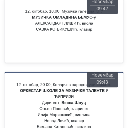
Новембар
09:42
12. октобар, 18.00, Музичка галерија КНУ
МУЗИЧКА ОМЛАДИНА БЕМУС-у
АЛЕКСАНДАР ГЛИШИЋ, виола
САВКА КОЊИКУШИЋ, клавир
Понедељак
26
Новембар
09:43
12. октобар, 20.00, Коларчев народни универзитет
ОРКЕСТАР ШКОЛЕ ЗА МУЗИЧКЕ ТАЛЕНТЕ У
ЋУПРИЈИ
Диригент:
Весна Шоуц
Огњен Поповић, кларинет
Илија Маринковић, виолина
Ненад Лечић, клавир
Биљана Китановић, виолина