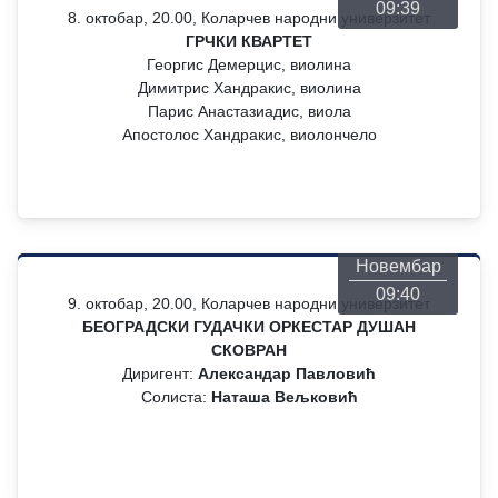
09:39
8. октобар, 20.00, Коларчев народни универзитет
ГРЧКИ КВАРТЕТ
Георгис Демерцис, виолина
Димитрис Хандракис, виолина
Парис Анастазиадис, виола
Апостолос Хандракис, виолончело
Понедељак
26
Новембар
09:40
9. октобар, 20.00, Коларчев народни универзитет
БЕОГРАДСКИ ГУДАЧКИ ОРКЕСТАР ДУШАН
СКОВРАН
Диригент:
Александар Павловић
Солиста:
Наташа Вељковић
Понедељак