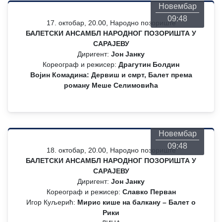
Новембар
09:48
17. октобар, 20.00, Народно позориште
БАЛЕТСКИ АНСАМБЛ НАРОДНОГ ПОЗОРИШТА У
САРАЈЕВУ
Диригент:
Јон Јанку
Кореограф и режисер:
Драгутин Болдин
Војин Комадина: Дервиш и смрт, Балет према
роману Меше Селимовића
Понедељак
26
Новембар
09:48
18. октобар, 20.00, Народно позориште
БАЛЕТСКИ АНСАМБЛ НАРОДНОГ ПОЗОРИШТА У
САРАЈЕВУ
Диригент:
Јон Јанку
Кореограф и режисер:
Славко Перван
Игор Куљерић:
Мирис кише на балкану – Балет о
Рики