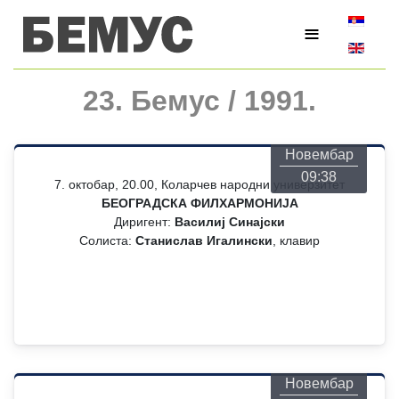
Изаберите
≡
23. Бемус / 1991.
Понедељак
26
Новембар
09:38
7. октобар, 20.00, Коларчев народни универзитет
БЕОГРАДСКА ФИЛХАРМОНИЈА
Диригент:
Василиј Синајски
Солиста:
Станислав Игалински
, клавир
Понедељак
26
Новембар