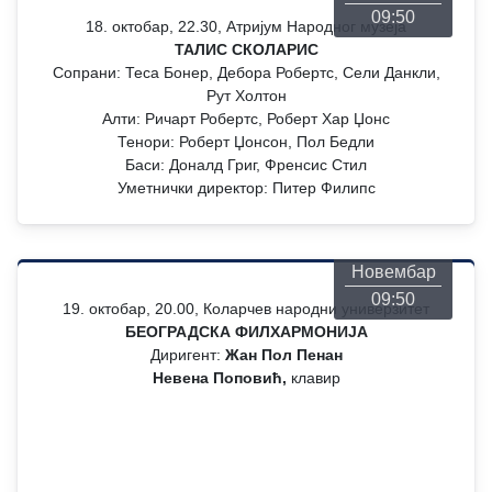
09:50
18. октобар, 22.30, Атријум Народног музеја
ТАЛИС СКОЛАРИС
Сопрани: Теса Бонер, Дебора Робертс, Сели Данкли,
Рут Холтон
Алти: Ричарт Робертс, Роберт Хар Џонс
Тенори: Роберт Џонсон, Пол Бедли
Баси: Доналд Григ, Френсис Стил
Уметнички директор: Питер Филипс
Понедељак
26
Новембар
09:50
19. октобар, 20.00, Коларчев народни универзитет
БЕОГРАДСКА ФИЛХАРМОНИЈА
Диригент:
Жан Пол Пенан
Невена Поповић,
клавир