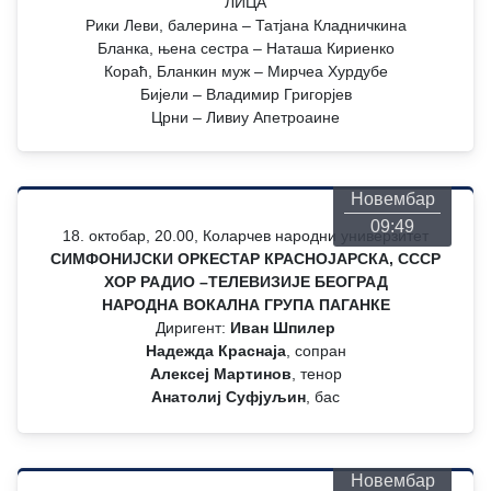
ЛИЦА
Рики Леви, балерина – Татјана Кладничкина
Бланка, њена сестра – Наташа Кириенко
Кораћ, Бланкин муж – Мирчеа Хурдубе
Бијели – Владимир Григорјев
Црни – Ливиу Апетроаине
Понедељак
26
Новембар
09:49
18. октобар, 20.00, Коларчев народни универзитет
СИМФОНИЈСКИ ОРКЕСТАР КРАСНОЈАРСКА, СССР
ХОР РАДИО –ТЕЛЕВИЗИЈЕ БЕОГРАД
НАРОДНА ВОКАЛНА ГРУПА ПАГАНКЕ
Диригент:
Иван Шпилер
Надежда Краснаја
, сопран
Алексеј Мартинов
, тенор
Анатолиј Суфјуљин
, бас
Понедељак
26
Новембар