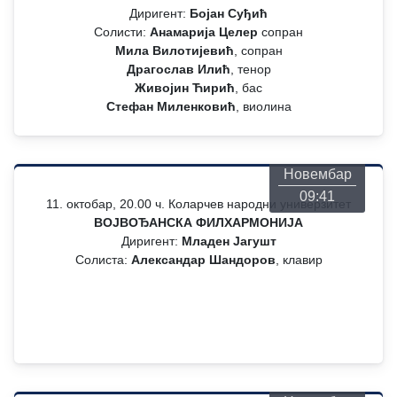
Диригент:
Бојан Суђић
Солисти:
Анамарија Целер
сопран
Мила Вилотијевић
, сопран
Драгослав Илић
, тенор
Живојин Ћирић
, бас
Стефан Миленковић
, виолина
Понедељак
26
Новембар
09:41
11. октобар, 20.00 ч. Коларчев народни универзитет
ВОЈВОЂАНСКА ФИЛХАРМОНИЈА
Диригент:
Младен Јагушт
Солиста:
Александар Шандоров
, клавир
Понедељак
26