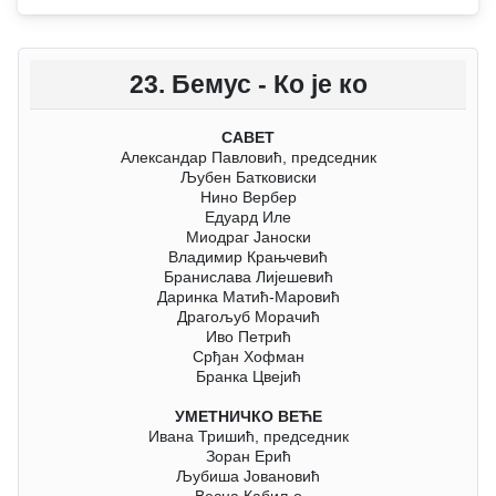
23. Бемус - Ко је ко
САВЕТ
Александар Павловић, председник
Љубен Батковиски
Нино Вербер
Едуард Иле
Миодраг Јаноски
Владимир Крањчевић
Бранислава Лијешевић
Даринка Матић-Маровић
Драгољуб Морачић
Иво Петрић
Срђан Хофман
Бранка Цвејић
УМЕТНИЧКО ВЕЋЕ
Ивана Тришић, председник
Зоран Ерић
Љубиша Јовановић
Весна Кабиљо