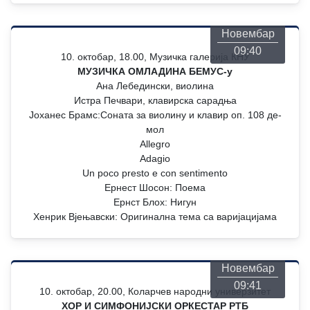
26
Новембар
09:40
10. октобар, 18.00, Музичка галерија КНУ
МУЗИЧКА ОМЛАДИНА БЕМУС-у
Ана Лебедински, виолина
Истра Печвари, клавирска сарадња
Јоханес Брамс:Соната за виолину и клавир оп. 108 дe-
мол
Allegro
Adagio
Un poco presto e con sentimento
Ернест Шосон: Поема
Ернст Блох: Нигун
Хенрик Вјењавски: Оригинална тема са варијацијама
Понедељак
26
Новембар
09:41
10. октобар, 20.00, Коларчев народни универзитет
ХОР И СИМФОНИЈСКИ ОРКЕСТАР РТБ